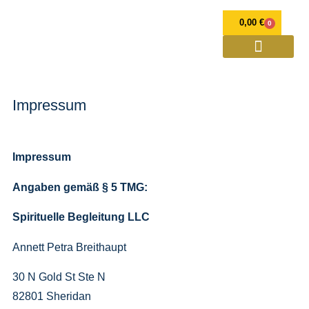
0,00
€
0
OPULENZ Programme
Annett Petra Breithaupt
Spirituelle Weiterentwicklung und Mediale Beratung
Verlorener Zwilling
Impressum
Impressum
Angaben gemäß § 5 TMG:
Spirituelle Begleitung LLC
Annett Petra Breithaupt
30 N Gold St Ste N
82801 Sheridan