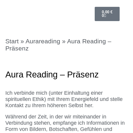
0,00
€
0
OPULENZ Programme
Annett Petra Breithaupt
Spirituelle Weiterentwicklung und Mediale Beratung
Verlorener Zwilling
Start
»
Aurareading
» Aura Reading –
Präsenz
Aura Reading – Präsenz
Ich verbinde mich (unter Einhaltung einer
spirituellen Ethik) mit Ihrem Energiefeld und stelle
Kontakt zu Ihrem höheren Selbst her.
Während der Zeit, in der wir miteinander in
Verbindung stehen, empfange ich Informationen in
Form von Bildern, Botschaften, Gefühlen und