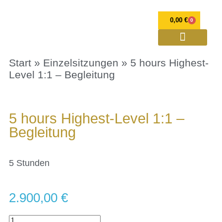
0,00
€
0
OPULENZ Programme
Annett Petra Breithaupt
Spirituelle Weiterentwicklung und Mediale Beratung
Verlorener Zwilling
Start
»
Einzelsitzungen
» 5 hours Highest-
Level 1:1 – Begleitung
5 hours Highest-Level 1:1 –
Begleitung
5 Stunden
2.900,00
€