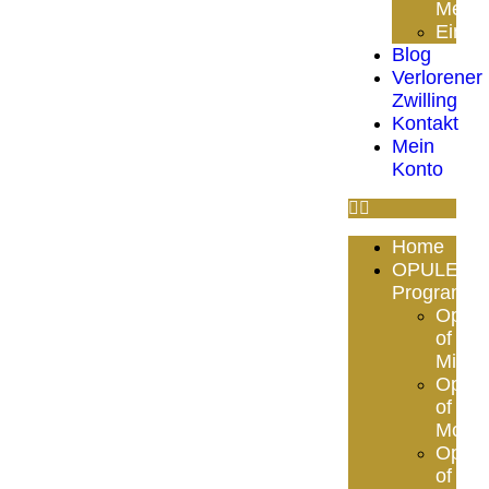
Meth
Einze
Blog
Verlorener
Zwilling
Kontakt
Mein
Konto
Home
OPULENZ
Programm
Opule
of
Mind
Opule
of
Mone
Opule
of