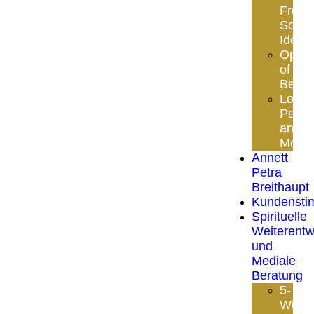
Freed
Soul
Identi
Opule
of
Beaut
Love
Peac
and
Mone
Annett
Petra
Breithaupt
Kundenst
Spirituelle
Weiterentw
und
Mediale
Beratung
5-
Wing