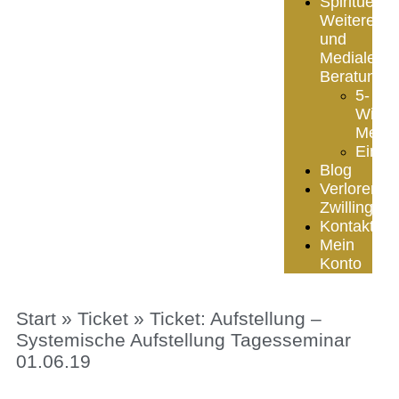
Spirituelle
Weiterentw
und
Mediale
Beratung
5-
Wing
Meth
Einze
Blog
Verlorener
Zwilling
Kontakt
Mein
Konto
Start
»
Ticket
» Ticket: Aufstellung –
Systemische Aufstellung Tagesseminar
01.06.19