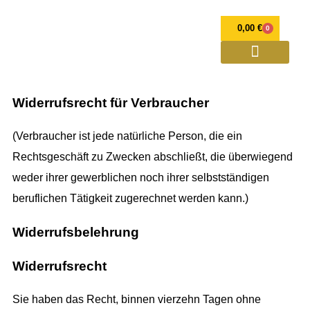
0,00
€
0
OPULENZ Programme
Annett Petra Breithaupt
Spirituelle Weiterentwicklung und Mediale Beratung
Verlorener Zwilling
Widerrufsrecht für Verbraucher
(Verbraucher ist jede natürliche Person, die ein
Rechtsgeschäft zu Zwecken abschließt, die überwiegend
weder ihrer gewerblichen noch ihrer selbstständigen
beruflichen Tätigkeit zugerechnet werden kann.)
Widerrufsbelehrung
Widerrufsrecht
Sie haben das Recht, binnen vierzehn Tagen ohne