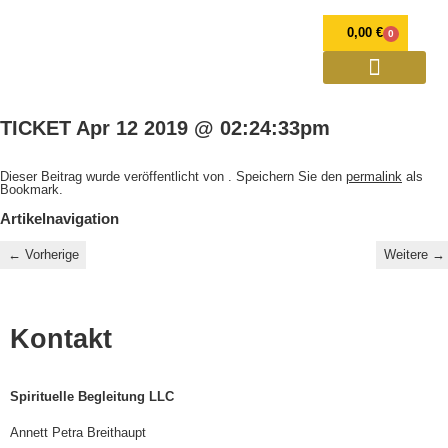
0,00
€
0
OPULENZ Programme
Annett Petra Breithaupt
Spirituelle Weiterentwicklung und Mediale Beratung
Verlorener Zwilling
TICKET Apr 12 2019 @ 02:24:33pm
Dieser Beitrag wurde veröffentlicht von
. Speichern Sie den
permalink
als
Bookmark.
Artikelnavigation
←
Vorherige
Weitere
→
Kontakt
Spirituelle Begleitung LLC
Annett Petra Breithaupt