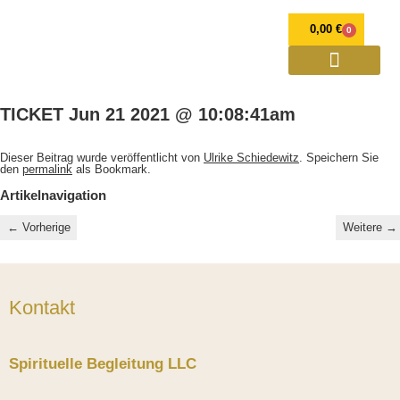
0,00
€
0
OPULENZ Programme
Annett Petra Breithaupt
Spirituelle Weiterentwicklung und Mediale Beratung
Verlorener Zwilling
TICKET Jun 21 2021 @ 10:08:41am
Dieser Beitrag wurde veröffentlicht von
Ulrike Schiedewitz
. Speichern Sie
den
permalink
als Bookmark.
Artikelnavigation
←
Vorherige
Weitere
→
Kontakt
Spirituelle Begleitung LLC