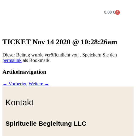
0,00
€
0
OPULENZ Programme
Annett Petra Breithaupt
Spirituelle Weiterentwicklung und Mediale Beratung
Verlorener Zwilling
TICKET Nov 14 2020 @ 10:28:26am
Dieser Beitrag wurde veröffentlicht von
. Speichern Sie den
permalink
als Bookmark.
Artikelnavigation
←
Vorherige
Weitere
→
Kontakt
Spirituelle Begleitung LLC