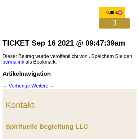
0,00
€
0
OPULENZ Programme
Annett Petra Breithaupt
Spirituelle Weiterentwicklung und Mediale Beratung
Verlorener Zwilling
TICKET Sep 16 2021 @ 09:47:39am
Dieser Beitrag wurde veröffentlicht von
. Speichern Sie den
permalink
als Bookmark.
Artikelnavigation
←
Vorherige
Weitere
→
Kontakt
Spirituelle Begleitung LLC