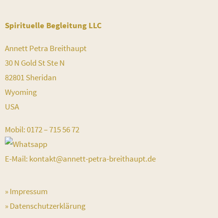
Spirituelle Begleitung LLC
Annett Petra Breithaupt
30 N Gold St Ste N
82801 Sheridan
Wyoming
USA
Mobil: 0172 – 715 56 72
E-Mail: kontakt@annett-petra-breithaupt.de
» Impressum
» Datenschutzerklärung