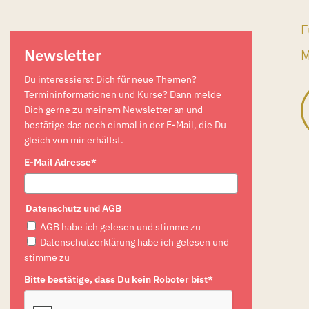
F
Newsletter
M
Du interessierst Dich für neue Themen?
Termininformationen und Kurse? Dann melde
Dich gerne zu meinem Newsletter an und
bestätige das noch einmal in der E-Mail, die Du
gleich von mir erhältst.
E-Mail Adresse*
Datenschutz und AGB
AGB habe ich gelesen und stimme zu
Datenschutzerklärung habe ich gelesen und
stimme zu
Bitte bestätige, dass Du kein Roboter bist*