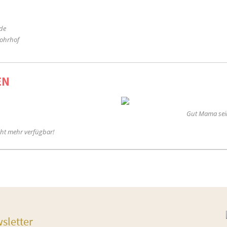
de
Rohrhof
EN
Gut Mama sei
cht mehr verfügbar!
sletter