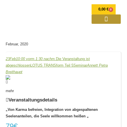
0,00
€
0
OPULENZ Programme
Annett Petra Breithaupt
Spirituelle Weiterentwicklung und Mediale Beratung
Verlorener Zwilling
Februar, 2020
23
Feb
10:00 vorm.
1:30 nachm.
Die Veranstaltung ist
abgeschlossen
LOTUS TRANSform Teil 5
Seminar
Annett Petra
Breithaupt
mehr
Veranstaltungsdetails
„Von Karma befreien, Integration von abgespaltenen
Seelenanteilen, die Seele willkommen heißen „
79€