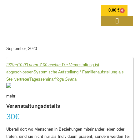
0,00
€
0
OPULENZ Programme
Annett Petra Breithaupt
Spirituelle Weiterentwicklung und Mediale Beratung
Verlorener Zwilling
September, 2020
26
Sep
10:00 vorm.
7:00 nachm.
Die Veranstaltung ist
abgeschlossen
Systemische Aufstellung / Familienaufstellung als
Stellvertreter
Tagesseminar
Yoga Svaha
mehr
Veranstaltungsdetails
30€
Überall dort wo Menschen in Beziehungen miteinander leben oder
treten, sind sie nicht nur als Individuum präsent, sondern werden Teil