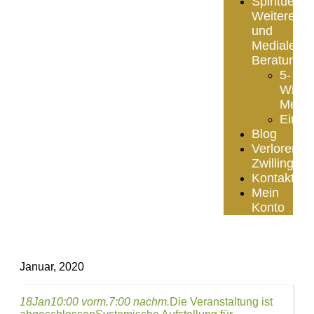
Spirituelle
Weiterentw
und
Mediale
Beratung
5-
Wing
Meth
Einze
Blog
Verlorener
Zwilling
Kontakt
Mein
Konto
Januar, 2020
18
Jan
10:00 vorm.
7:00 nachm.
Die Veranstaltung ist