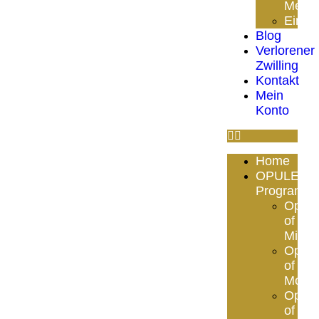
Meth
Einze
Blog
Verlorener
Zwilling
Kontakt
Mein
Konto
Home
OPULENZ
Programm
Opule
of
Mind
Opule
of
Mone
Opule
of