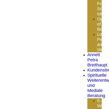
Freed
Soul
Identi
Opule
of
Beaut
Love
Peac
and
Mone
Annett
Petra
Breithaupt
Kundenst
Spirituelle
Weiterentw
und
Mediale
Beratung
5-
Wing