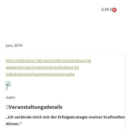
0,00
€
0
OPULENZ Programme
Annett Petra Breithaupt
Spirituelle Weiterentwicklung und Mediale Beratung
Verlorener Zwilling
Juni, 2019
02
Jun
10:00 vorm.
7:00 nachm.
Die Veranstaltung ist
abgeschlossen
Systemische Aufstellung für
Selbstständige
Tagesseminar
Yoga Svaha
mehr
Veranstaltungsdetails
„Ich verbinde mich mit der Erfolgsstrategie meiner kraftvollen
Ahnen.“